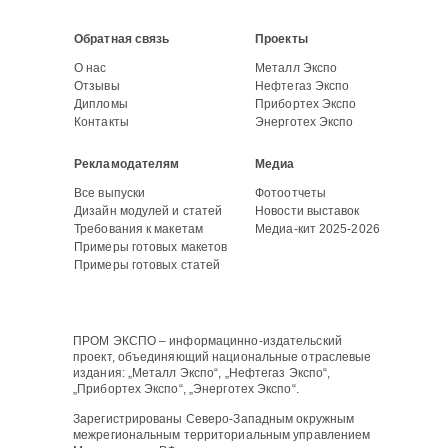
Обратная связь
Проекты
О нас
Металл Экспо
Отзывы
Нефтегаз Экспо
Дипломы
Прибортех Экспо
Контакты
Энерготех Экспо
Рекламодателям
Медиа
Все выпуски
Фотоотчеты
Дизайн модулей и статей
Новости выставок
Требования к макетам
Медиа-кит 2025-2026
Примеры готовых макетов
Примеры готовых статей
ПРОМ ЭКСПО – информацинно-издательский
проект, объединяющий национальные отраслевые
издания: „Металл Экспо“, „Нефтегаз Экспо“,
„Прибортех Экспо“, „Энерготех Экспо“.
Зарегистрированы Северо-Западным окружным
межрегиональным территориальным управлением