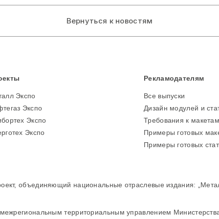
Вернуться к новостям
оекты
Рекламодателям
талл Экспо
Все выпуски
тегаз Экспо
Дизайн модулей и ста
бортех Экспо
Требования к макета
рготех Экспо
Примеры готовых мак
Примеры готовых ста
кт, объединяющий национальные отраслевые издания: „Металл 
межрегиональным территориальным управлением Министерства