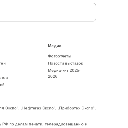
Медиа
Фотоотчеты
тей
Новости выставок
м
Медиа-кит 2025-
2026
етов
тей
Экспо“, „Нефтегаз Экспо“, „Прибортех Экспо“,
 РФ по делам печати, телерадиовещанию и