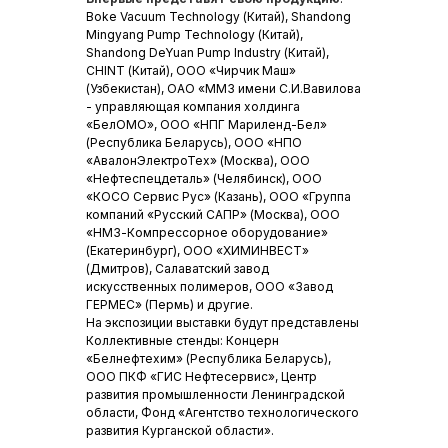
Boke Vacuum Technology (Китай), Shandong
Mingyang Pump Technology (Китай),
Shandong DeYuan Pump Industry (Китай),
CHINT (Китай), ООО «Чирчик Маш»
(Узбекистан), ОАО «ММЗ имени С.И.Вавилова
- управляющая компания холдинга
«БелОМО», ООО «НПГ Мариленд-Бел»
(Республика Беларусь), ООО «НПО
«АвалонЭлектроТех» (Москва), ООО
«Нефтеспецдеталь» (Челябинск), ООО
«КОСО Сервис Рус» (Казань), ООО «Группа
компаний «Русский САПР» (Москва), ООО
«НМЗ-Компрессорное оборудование»
(Екатеринбург), ООО «ХИМИНВЕСТ»
(Дмитров), Салаватский завод
искусственных полимеров, ООО «Завод
ГЕРМЕС» (Пермь) и другие.
На экспозиции выставки будут представлены
Коллективные стенды: Концерн
«Белнефтехим» (Республика Беларусь),
ООО ПКФ «ГИС Нефтесервис», Центр
развития промышленности Ленинградской
области, Фонд «Агентство технологического
развития Курганской области».