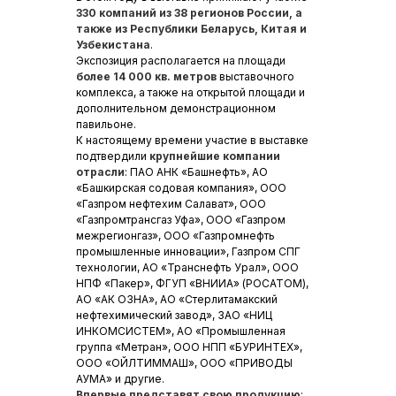
330 компаний из 38 регионов России, а
также из Республики Беларусь, Китая и
Узбекистана
.
Экспозиция располагается на площади
более 14 000 кв. метров
выставочного
комплекса, а также на открытой площади и
дополнительном демонстрационном
павильоне.
К настоящему времени участие в выставке
подтвердили
крупнейшие компании
отрасли
: ПАО АНК «Башнефть», АО
«Башкирская содовая компания», ООО
«Газпром нефтехим Салават», ООО
«Газпромтрансгаз Уфа», ООО «Газпром
межрегионгаз», ООО «Газпромнефть
промышленные инновации», Газпром СПГ
технологии, АО «Транснефть Урал», ООО
НПФ «Пакер», ФГУП «ВНИИА» (РОСАТОМ),
АО «АК ОЗНА», АО «Стерлитамакский
нефтехимический завод», ЗАО «НИЦ
ИНКОМСИСТЕМ», АО «Промышленная
группа «Метран», ООО НПП «БУРИНТЕХ»,
ООО «ОЙЛТИММАШ», ООО «ПРИВОДЫ
АУМА» и другие.
Впервые представят свою продукцию
: