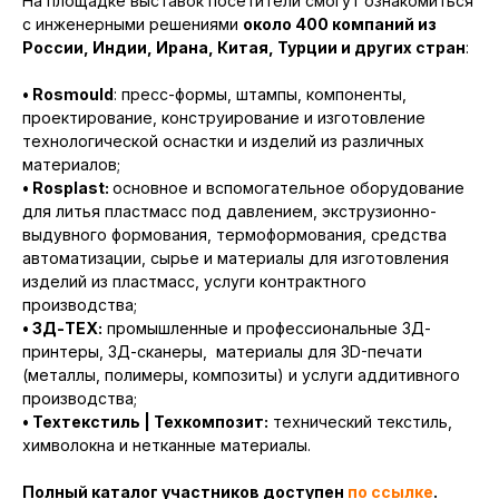
На площадке выставок посетители смогут ознакомиться
с инженерными решениями
около 400 компаний из
России, Индии, Ирана, Китая, Турции и других стран
:
• Rosmould
: пресс-формы, штампы, компоненты,
проектирование, конструирование и изготовление
технологической оснастки и изделий из различных
материалов;
• Rosplast:
основное и вспомогательное оборудование
для литья пластмасс под давлением, экструзионно-
выдувного формования, термоформования, средства
автоматизации, сырье и материалы для изготовления
изделий из пластмасс, услуги контрактного
производства;
• 3Д-ТЕХ:
промышленные и профессиональные 3Д-
принтеры, 3Д-сканеры, материалы для 3D-печати
(металлы, полимеры, композиты) и услуги аддитивного
производства;
• Техтекстиль | Техкомпозит:
технический текстиль,
химволокна и нетканные материалы.
Полный каталог участников доступен
по ссылке
.