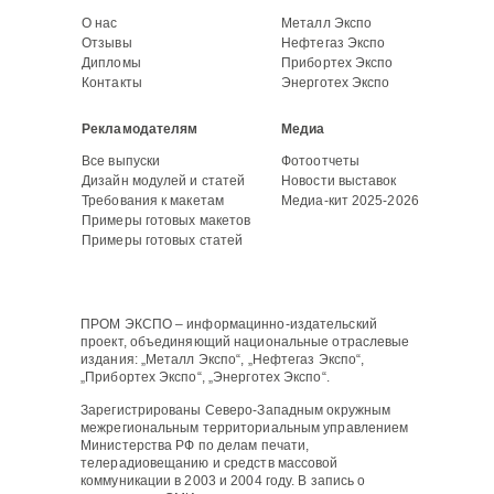
О нас
Металл Экспо
Отзывы
Нефтегаз Экспо
Дипломы
Прибортех Экспо
Контакты
Энерготех Экспо
Рекламодателям
Медиа
Все выпуски
Фотоотчеты
Дизайн модулей и статей
Новости выставок
Требования к макетам
Медиа-кит 2025-2026
Примеры готовых макетов
Примеры готовых статей
ПРОМ ЭКСПО – информацинно-издательский
проект, объединяющий национальные отраслевые
издания: „Металл Экспо“, „Нефтегаз Экспо“,
„Прибортех Экспо“, „Энерготех Экспо“.
Зарегистрированы Северо-Западным окружным
межрегиональным территориальным управлением
Министерства РФ по делам печати,
телерадиовещанию и средств массовой
коммуникации в 2003 и 2004 году. В запись о