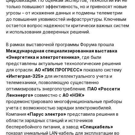
цифровизации. По оценкам экспертов, технологии ИИ не
только повышают эффективность, но и привносят новые
угрозы – от искажения данных и подмены телеметрии
до повышения уязвимостей инфраструктуры. Ключевым
остается вопрос надежности критически важных систем
и использования доверенных решений.
В рамках выставочной программы Форума прошла
Международная специализированная выставка
«Энергетика и электротехника»
, где были
представлены актуальные технологические решения
для отрасли.
АО «ПИК ПРОГРЕСС»
показало систему
«Интеграл-325»
для интеллектуального учета и
телемеханики, позволяющую существенно
оптимизировать энергопотребление.
ПАО «Россети
Ленэнерго»
совместно с
АО «НЭК»
продемонстрировало многофункциональные приборы
учета с возможностью зарядки электромобилей.
Компания
«Парус электро»
представила решения в
области зарядных станций и источников
бесперебойного питания, а завод
«Спецкабель»
показал уникальный LAN-кабель для эксплуатации во