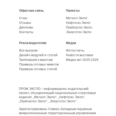
Обратная связь
Проекты
О нас
Металл Экспо
Отзывы
Нефтегаз Экспо
Дипломы
Прибортех Экспо
Контакты
Энерготех Экспо
Рекламодателям
Медиа
Все выпуски
Фотоотчеты
Дизайн модулей и статей
Новости выставок
Требования к макетам
Медиа-кит 2025-2026
Примеры готовых макетов
Примеры готовых статей
ПРОМ ЭКСПО – информацинно-издательский
проект, объединяющий национальные отраслевые
издания: „Металл Экспо“, „Нефтегаз Экспо“,
„Прибортех Экспо“, „Энерготех Экспо“.
Зарегистрированы Северо-Западным окружным
межрегиональным территориальным управлением