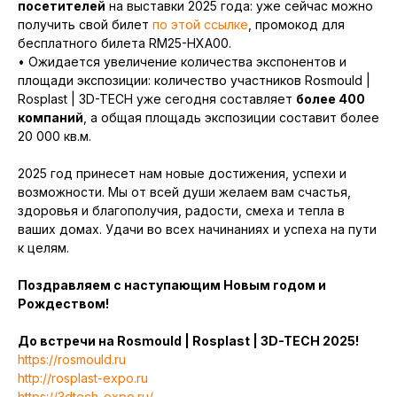
посетителей
на выставки 2025 года: уже сейчас можно
получить свой билет
по этой ссылке
, промокод для
бесплатного билета RM25-HXA00.
• Ожидается увеличение количества экспонентов и
площади экспозиции: количество участников Rosmould |
Rosplast | 3D-TECH уже сегодня составляет
более 400
компаний
, а общая площадь экспозиции составит более
20 000 кв.м.
2025 год принесет нам новые достижения, успехи и
возможности. Мы от всей души желаем вам счастья,
здоровья и благополучия, радости, смеха и тепла в
ваших домах. Удачи во всех начинаниях и успеха на пути
к целям.
Поздравляем с наступающим Новым годом и
Рождеством!
До встречи на Rosmould | Rosplast | 3D-TECH 2025!
https://rosmould.ru
http://rosplast-expo.ru
https://3dtech-expo.ru/