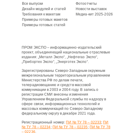
Все выпуски
Фотоотчеты
Дизайн модулей и статей
Новости выставок
Требования к макетам
Медиа-кит 2025-2026
Примеры готовых макетов
Примеры готовых статей
ПРОМ ЭКСПО – информацинно-издательский
проект, объединяющий национальные отраслевые
издания: „Металл Экспо“, „Нефтегаз Экспо“,
„Прибортех Экспо“, „Энерготех Экспо“.
Зарегистрированы Северо-Западным окружным
межрегиональным территориальным управлением
Министерства РФ по делам печати,
телерадиовещанию и средств массовой
коммуникации в 2003 и 2004 году. В запись о
регистрации СМИ внесены изменения
Управлением Федеральной службы по надзору в
сфере связи, информационных технологий и
массовых коммуникаций по Северо-Западному
федеральному округу в декабре 2021 года.
Регистрационный номер:
ПИ № ТУ 78 – 02233
;
ПИ
№ ТУ 78 – 02234
;
ПИ № ТУ 78 – 02235
;
ПИ № ТУ 78
– 02236
.