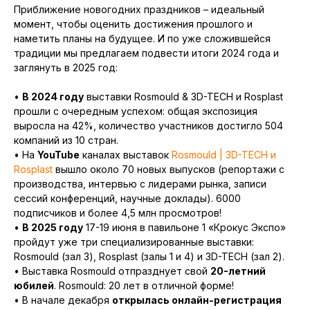
Приближение новогодних праздников – идеальный
момент, чтобы оценить достижения прошлого и
наметить планы на будущее. И по уже сложившейся
традиции мы предлагаем подвести итоги 2024 года и
заглянуть в 2025 год:
•
В 2024 году
выставки Rosmould & 3D-TECH и Rosplast
прошли с очередным успехом: общая экспозиция
выросла на 42%, количество участников достигло 504
компаний из 10 стран.
• На
YouTube
каналах выставок
Rosmould | 3D-TECH и
Rosplast
вышло около 70 новых выпусков (репортажи с
производства, интервью с лидерами рынка, записи
сессий конференций, научные доклады). 6000
подписчиков и более 4,5 млн просмотров!
•
В 2025 году
17-19 июня в павильоне 1 «Крокус Экспо»
пройдут уже три специализированные выставки:
Rosmould (зал 3), Rosplast (залы 1 и 4) и 3D-TECH (зал 2).
• Выставка Rosmould отпразднует свой
20-летний
юбилей
. Rosmould: 20 лет в отличной форме!
• В начале декабря
открылась онлайн-регистрация