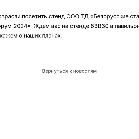
отрасли посетить стенд ООО ТД «Белорусские ст
рум-2024». Ждем вас на стенде 83В30 в павильо
кажем о наших планах.
Вернуться к новостям
оекты
Рекламодателям
талл Экспо
Все выпуски
тегаз Экспо
Дизайн модулей и ста
бортех Экспо
Требования к макета