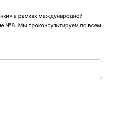
анки» в рамках международной
не №8. Мы проконсультируем по всем
Медиа
Фотоотчеты
тей
Новости выставок
м
Медиа-кит 2025-