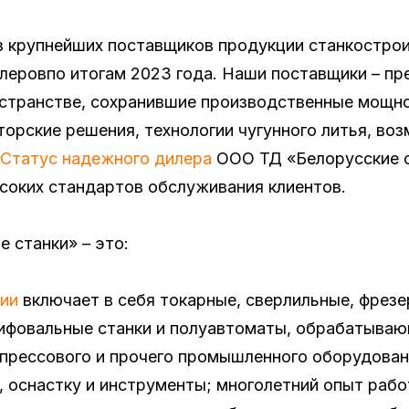
з крупнейших поставщиков продукции станкострои
леровпо итогам 2023 года. Наши поставщики – пр
остранстве, сохранившие производственные мощно
орские решения, технологии чугунного литья, во
Статус надежного дилера
ООО ТД «Белорусские с
ысоких стандартов обслуживания клиентов.
 станки» – это:
нии
включает в себя токарные, сверлильные, фрезе
фовальные станки и полуавтоматы, обрабатываю
опрессового и прочего промышленного оборудован
в, оснастку и инструменты; многолетний опыт раб