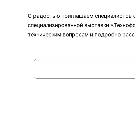
С радостью приглашаем специалистов 
специализированной выставки «Технофо
техническим вопросам и подробно расс
Обратная связь
Пр
О нас
Ме
Отзывы
Неф
Дипломы
При