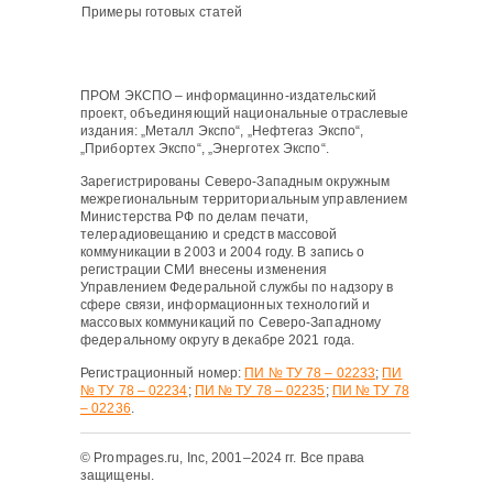
Примеры готовых статей
ПРОМ ЭКСПО – информацинно-издательский
проект, объединяющий национальные отраслевые
издания: „Металл Экспо“, „Нефтегаз Экспо“,
„Прибортех Экспо“, „Энерготех Экспо“.
Зарегистрированы Северо-Западным окружным
межрегиональным территориальным управлением
Министерства РФ по делам печати,
телерадиовещанию и средств массовой
коммуникации в 2003 и 2004 году. В запись о
регистрации СМИ внесены изменения
Управлением Федеральной службы по надзору в
сфере связи, информационных технологий и
массовых коммуникаций по Северо-Западному
федеральному округу в декабре 2021 года.
Регистрационный номер:
ПИ № ТУ 78 – 02233
;
ПИ
№ ТУ 78 – 02234
;
ПИ № ТУ 78 – 02235
;
ПИ № ТУ 78
– 02236
.
© Prompages.ru, Inc, 2001–2024 гг. Все права
защищены.