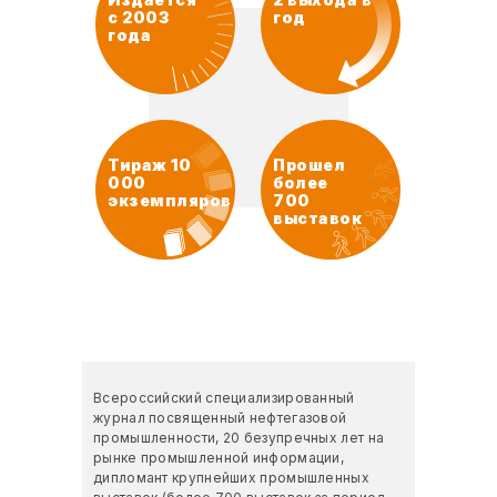
с 2003
год
года
Тираж 10
Прошел
000
более
экземпляров
700
выставок
Дата выхода 1 сентября 2025 года
Всероссийский специализированный
журнал посвященный нефтегазовой
промышленности, 20 безупречных лет на
рынке промышленной информации,
дипломант крупнейших промышленных