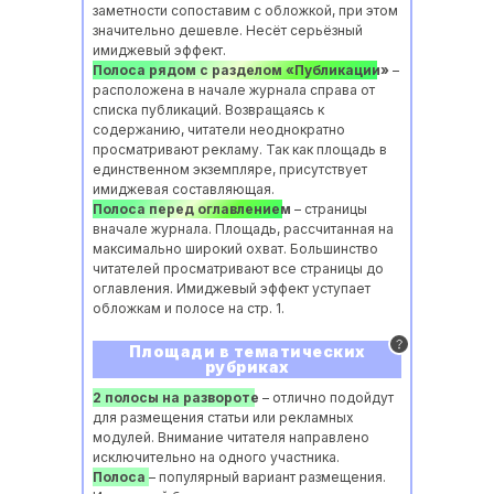
заметности сопоставим с обложкой, при этом
значительно дешевле. Несёт серьёзный
имиджевый эффект.
Полоса рядом с разделом «‎Публикации»
–
расположена в начале журнала справа от
списка публикаций. Возвращаясь к
содержанию, читатели неоднократно
просматривают рекламу. Так как площадь в
единственном экземпляре, присутствует
имиджевая составляющая.
Полоса перед оглавлением
– страницы
вначале журнала. Площадь, рассчитанная на
максимально широкий охват. Большинство
читателей просматривают все страницы до
оглавления. Имиджевый эффект уступает
обложкам и полосе на стр. 1.
Площади в тематических
рубриках
2 полосы на развороте
– отлично подойдут
для размещения статьи или рекламных
модулей. Внимание читателя направлено
исключительно на одного участника.
Полоса
– популярный вариант размещения.