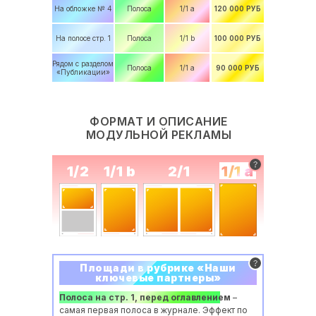
На обложке № 4
Полоса
1/1 a
120 000 РУБ
На полосе стр. 1
Полоса
1/1 b
100 000 РУБ
Рядом с разделом
Полоса
1/1 a
90 000 РУБ
«Публикации»
ФОРМАТ И ОПИСАНИЕ
МОДУЛЬНОЙ РЕКЛАМЫ
1/2
1/1 b
2/1
1/1 a
Площади в рубрике «‎Наши
ключевые партнеры»
Полоса на стр. 1, перед оглавлением
–
самая первая полоса в журнале. Эффект по