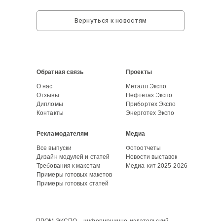
Вернуться к новостям
Обратная связь
Проекты
О нас
Металл Экспо
Отзывы
Нефтегаз Экспо
Дипломы
Прибортех Экспо
Контакты
Энерготех Экспо
Рекламодателям
Медиа
Все выпуски
Фотоотчеты
Дизайн модулей и статей
Новости выставок
Требования к макетам
Медиа-кит 2025-2026
Примеры готовых макетов
Примеры готовых статей
ПРОМ ЭКСПО – информацинно-издательский