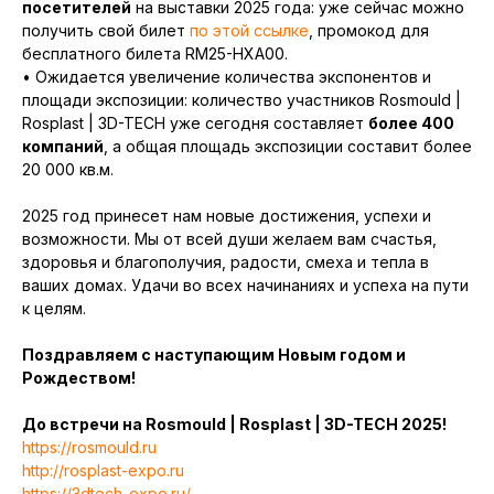
посетителей
на выставки 2025 года: уже сейчас можно
получить свой билет
по этой ссылке
, промокод для
бесплатного билета RM25-HXA00.
• Ожидается увеличение количества экспонентов и
площади экспозиции: количество участников Rosmould |
Rosplast | 3D-TECH уже сегодня составляет
более 400
компаний
, а общая площадь экспозиции составит более
20 000 кв.м.
2025 год принесет нам новые достижения, успехи и
возможности. Мы от всей души желаем вам счастья,
здоровья и благополучия, радости, смеха и тепла в
ваших домах. Удачи во всех начинаниях и успеха на пути
к целям.
Поздравляем с наступающим Новым годом и
Рождеством!
До встречи на Rosmould | Rosplast | 3D-TECH 2025!
https://rosmould.ru
http://rosplast-expo.ru
https://3dtech-expo.ru/