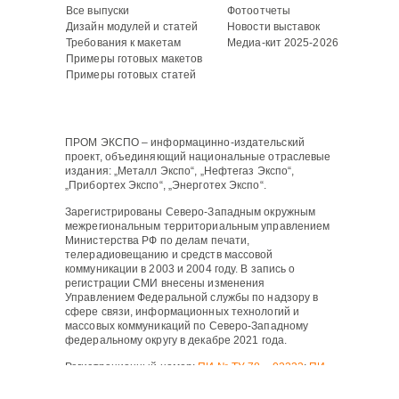
Все выпуски
Фотоотчеты
Дизайн модулей и статей
Новости выставок
Требования к макетам
Медиа-кит 2025-2026
Примеры готовых макетов
Примеры готовых статей
ПРОМ ЭКСПО – информацинно-издательский
проект, объединяющий национальные отраслевые
издания: „Металл Экспо“, „Нефтегаз Экспо“,
„Прибортех Экспо“, „Энерготех Экспо“.
Зарегистрированы Северо-Западным окружным
межрегиональным территориальным управлением
Министерства РФ по делам печати,
телерадиовещанию и средств массовой
коммуникации в 2003 и 2004 году. В запись о
регистрации СМИ внесены изменения
Управлением Федеральной службы по надзору в
сфере связи, информационных технологий и
массовых коммуникаций по Северо-Западному
федеральному округу в декабре 2021 года.
Регистрационный номер:
ПИ № ТУ 78 – 02233
;
ПИ
№ ТУ 78 – 02234
;
ПИ № ТУ 78 – 02235
;
ПИ № ТУ 78
– 02236
.