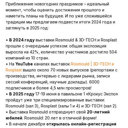
Приближение новогодних праздников – идеальный
момент, чтобы оценить достижения прошлого и
наметить планы на будущее. И по уже сложившейся
традиции мы предлагаем подвести итоги 2024 года и
заглянуть в 2025 год:
•
В 2024 году
выставки Rosmould & 3D-TECH и Rosplast
прошли с очередным успехом: общая экспозиция
выросла на 42%, количество участников достигло 504
компаний из 10 стран.
• На
YouTube
каналах выставок
Rosmould | 3D-TECH и
Rosplast
вышло около 70 новых выпусков (репортажи с
производства, интервью с лидерами рынка, записи
сессий конференций, научные доклады). 6000
подписчиков и более 4,5 млн просмотров!
•
В 2025 году
17-19 июня в павильоне 1 «Крокус Экспо»
пройдут уже три специализированные выставки:
Rosmould (зал 3), Rosplast (залы 1 и 4) и 3D-TECH (зал 2).
• Выставка Rosmould отпразднует свой
20-летний
юбилей
. Rosmould: 20 лет в отличной форме!
• В начале декабря
открылась онлайн-регистрация